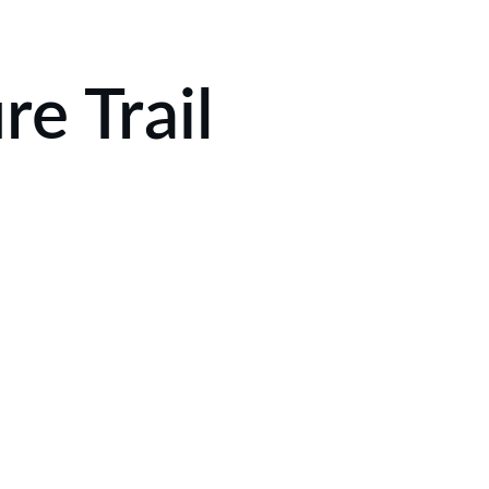
VE
Le Trail Impérial de Bizy
Boutique
re Trail